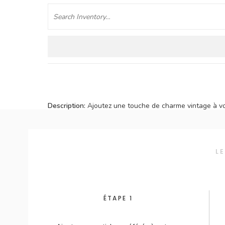
Chercher
Description:
Ajoutez une touche de charme vintage à vo
Elles s'utilisent à merveille dans un lounge, un espace 
L
Épingler sur Pinterest
ÉTAPE 1