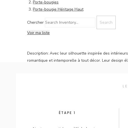
Porte-bougies
Porte-bougie Héritage Haut
Chercher
Voir ma liste
Description:
Avec leur silhouette inspirée des intérieur
romantique et intemporelle à tout décor. Leur design é
raffinée.
Parfaits pour les mariages, réceptions et événements de 
L
ou un espace cocktail. Utilisés seuls ou en duo de haut
sobriété visuelle.
Un choix sûr pour ajouter du caractère et de la douceu
ÉTAPE 1
Photo du produit en situation par Sophie Asselin Phot