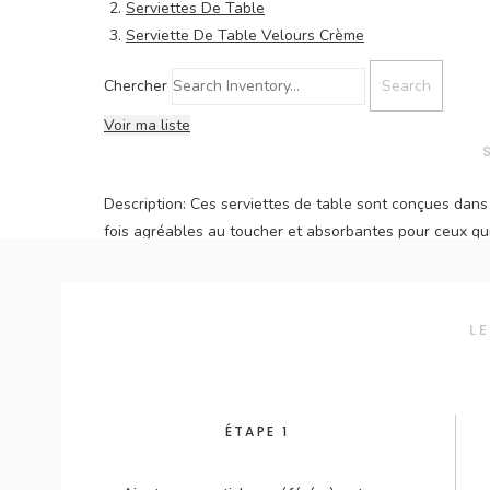
Serviettes De Table
Serviette De Table Velours Crème
Chercher
Voir ma liste
Description:
Ces serviettes de table sont conçues dans 
fois agréables au toucher et absorbantes pour ceux qui
nouage les plus populaires dans les serviettes en velo
léchelle du Québec! Photo du produit en situation par 
Dimensions:
17 x 17
L
Étiquettes:
ivoire
,
blanc cassé
,
crème
,
chantilly
,
velours
Ajouter à ma liste
ÉTAPE 1