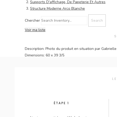
Supports D'affichage, De Papeterie Et Autres
Structure Moderne Arco Blanche
Chercher
Voir ma liste
S
Description:
Photo du produit en situation par Gabriell
Dimensions:
60 x 39 3/5
Ajouter à ma liste
L
ÉTAPE 1