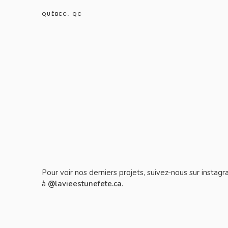
QUÉBEC, QC
Pour voir nos derniers projets, suivez-nous sur instag
à
@lavieestunefete.ca
.
Épingler sur Pinterest