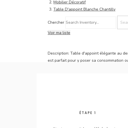
Mobilier Décoratif
Table D'appoint Blanche Chantilly
Chercher
Voir ma liste
Description:
Table d'appoint élégante au de
est parfait pour y poser sa consommation ou
peu encombrante, elle s'intègre aussi bien 
Ajouter à ma liste
ÉTAPE 1