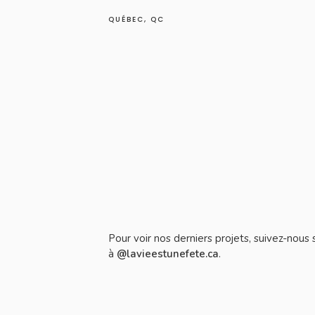
QUÉBEC, QC
Pour voir nos derniers projets, suivez-nous
à
@lavieestunefete.ca
.
Épingler sur Pinterest