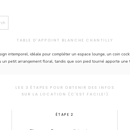
TABLE D'APPOINT BLANCHE CHANTILLY
sign intemporel, idéale pour compléter un espace lounge, un coin cock
 un petit arrangement floral, tandis que son pied tourné apporte une t
aux mariages qu'aux événements corporatifs ou éditoriaux.
LES 3 ÉTAPES POUR OBTENIR DES INFOS
SUR LA LOCATION (C'EST FACILE!)
ÉTAPE 2