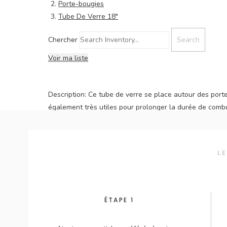
Porte-bougies
Tube De Verre 18"
Chercher
Voir ma liste
Description:
Ce tube de verre se place autour des porte
également très utiles pour prolonger la durée de combu
situation par Gabrielle Desmarchais.
Dimensions:
4 x 4 x 18
L
Ajouter à ma liste
ÉTAPE 1