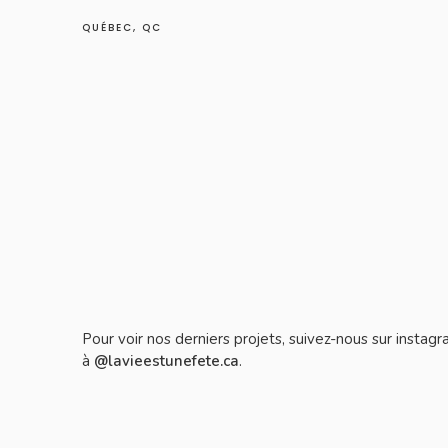
QUÉBEC, QC
Pour voir nos derniers projets, suivez-nous sur instag
à
@lavieestunefete.ca
.
Épingler sur Pinterest